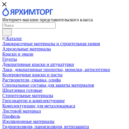
Интернет-магазин представительского класса
Каталог
Лакокрасочные материалы и строительная химия
Аэрозольные материалы
Краски и эмали
Грунты
Декоративные краски и штукатурки
Лаки, декоративные пропитки, морилки, антисептики
Колеровочные краски и пасты
Растворители, смывка, олифа
Специальные составы для защиты материалов
Шпатлевки готовые
Строительные материалы
Гипсокартон и комплектующие
Комплектующие для металлокаркаса
Листовой материал
Профиль
Изоляционные материалы
Гидроизоляция, пароизоляция, ветрозащита