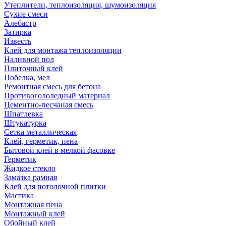
Утеплители, теплоизоляция, шумоизоляция
Сухие смеси
Алебастр
Затирка
Известь
Клей для монтажа теплоизоляции
Наливной пол
Плиточный клей
Побелка, мел
Ремонтная смесь для бетона
Противогололедный материал
Цементно-песчаная смесь
Шпатлевка
Штукатурка
Сетка металлическая
Клей, герметик, пена
Бытовой клей в мелкой фасовке
Герметик
Жидкое стекло
Замазка рамная
Клей для потолочной плитки
Мастика
Монтажная пена
Монтажный клей
Обойный клей