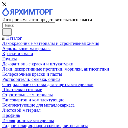
Интернет-магазин представительского класса
Каталог
Лакокрасочные материалы и строительная химия
Аэрозольные материалы
Краски и эмали
Грунты
Декоративные краски и штукатурки
Лаки, декоративные пропитки, морилки, антисептики
Колеровочные краски и пасты
Растворители, смывка, олифа
Специальные составы для защиты материалов
Шпатлевки готовые
Строительные материалы
Гипсокартон и комплектующие
Комплектующие для металлокаркаса
Листовой материал
Профиль
Изоляционные материалы
Гидроизоляция, пароизоляция, ветрозащита