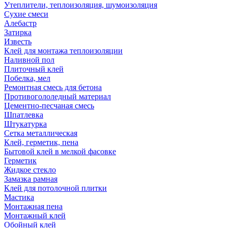
Утеплители, теплоизоляция, шумоизоляция
Сухие смеси
Алебастр
Затирка
Известь
Клей для монтажа теплоизоляции
Наливной пол
Плиточный клей
Побелка, мел
Ремонтная смесь для бетона
Противогололедный материал
Цементно-песчаная смесь
Шпатлевка
Штукатурка
Сетка металлическая
Клей, герметик, пена
Бытовой клей в мелкой фасовке
Герметик
Жидкое стекло
Замазка рамная
Клей для потолочной плитки
Мастика
Монтажная пена
Монтажный клей
Обойный клей