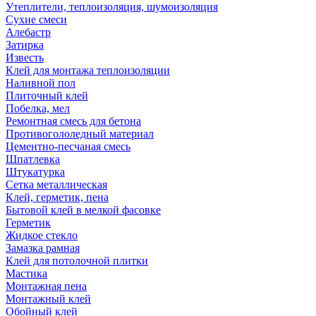
Утеплители, теплоизоляция, шумоизоляция
Сухие смеси
Алебастр
Затирка
Известь
Клей для монтажа теплоизоляции
Наливной пол
Плиточный клей
Побелка, мел
Ремонтная смесь для бетона
Противогололедный материал
Цементно-песчаная смесь
Шпатлевка
Штукатурка
Сетка металлическая
Клей, герметик, пена
Бытовой клей в мелкой фасовке
Герметик
Жидкое стекло
Замазка рамная
Клей для потолочной плитки
Мастика
Монтажная пена
Монтажный клей
Обойный клей