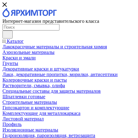
Интернет-магазин представительского класса
Каталог
Лакокрасочные материалы и строительная химия
Аэрозольные материалы
Краски и эмали
Грунты
Декоративные краски и штукатурки
Лаки, декоративные пропитки, морилки, антисептики
Колеровочные краски и пасты
Растворители, смывка, олифа
Специальные составы для защиты материалов
Шпатлевки готовые
Строительные материалы
Гипсокартон и комплектующие
Комплектующие для металлокаркаса
Листовой материал
Профиль
Изоляционные материалы
Гидроизоляция, пароизоляция, ветрозащита