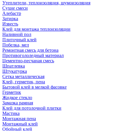
Утеплители, теплоизоляция, шумоизоляция
Сухие смеси
Алебастр
Затирка
Известь
Клей для монтажа теплоизоляции
Наливной пол
Плиточный клей
Побелка, мел
Ремонтная смесь для бетона
Противогололедный материал
Цементно-песчаная смесь
Шпатлевка
Штукатурка
Сетка металлическая
Клей, герметик, пена
Бытовой клей в мелкой фасовке
Герметик
Жидкое стекло
Замазка рамная
Клей для потолочной плитки
Мастика
Монтажная пена
Монтажный клей
Обойный клей