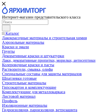
Интернет-магазин представительского класса
Каталог
Лакокрасочные материалы и строительная химия
Аэрозольные материалы
Краски и эмали
Грунты
Декоративные краски и штукатурки
Лаки, декоративные пропитки, морилки, антисептики
Колеровочные краски и пасты
Растворители, смывка, олифа
Специальные составы для защиты материалов
Шпатлевки готовые
Строительные материалы
Гипсокартон и комплектующие
Комплектующие для металлокаркаса
Листовой материал
Профиль
Изоляционные материалы
Гидроизоляция, пароизоляция, ветрозащита