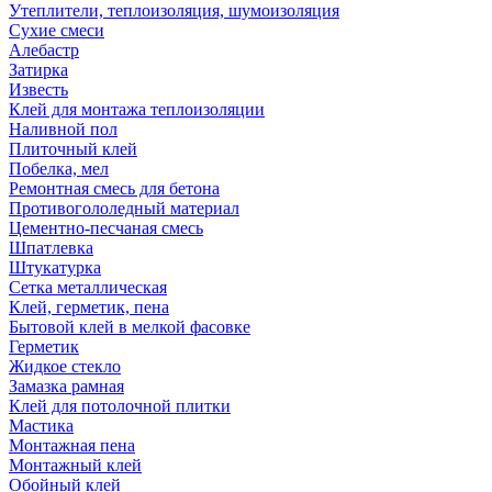
Утеплители, теплоизоляция, шумоизоляция
Сухие смеси
Алебастр
Затирка
Известь
Клей для монтажа теплоизоляции
Наливной пол
Плиточный клей
Побелка, мел
Ремонтная смесь для бетона
Противогололедный материал
Цементно-песчаная смесь
Шпатлевка
Штукатурка
Сетка металлическая
Клей, герметик, пена
Бытовой клей в мелкой фасовке
Герметик
Жидкое стекло
Замазка рамная
Клей для потолочной плитки
Мастика
Монтажная пена
Монтажный клей
Обойный клей