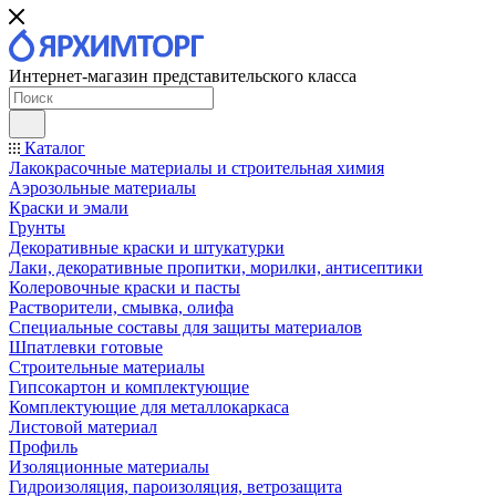
Интернет-магазин представительского класса
Каталог
Лакокрасочные материалы и строительная химия
Аэрозольные материалы
Краски и эмали
Грунты
Декоративные краски и штукатурки
Лаки, декоративные пропитки, морилки, антисептики
Колеровочные краски и пасты
Растворители, смывка, олифа
Специальные составы для защиты материалов
Шпатлевки готовые
Строительные материалы
Гипсокартон и комплектующие
Комплектующие для металлокаркаса
Листовой материал
Профиль
Изоляционные материалы
Гидроизоляция, пароизоляция, ветрозащита