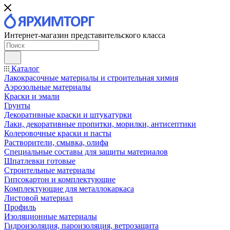
Интернет-магазин представительского класса
Каталог
Лакокрасочные материалы и строительная химия
Аэрозольные материалы
Краски и эмали
Грунты
Декоративные краски и штукатурки
Лаки, декоративные пропитки, морилки, антисептики
Колеровочные краски и пасты
Растворители, смывка, олифа
Специальные составы для защиты материалов
Шпатлевки готовые
Строительные материалы
Гипсокартон и комплектующие
Комплектующие для металлокаркаса
Листовой материал
Профиль
Изоляционные материалы
Гидроизоляция, пароизоляция, ветрозащита