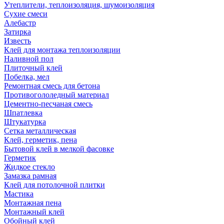
Утеплители, теплоизоляция, шумоизоляция
Сухие смеси
Алебастр
Затирка
Известь
Клей для монтажа теплоизоляции
Наливной пол
Плиточный клей
Побелка, мел
Ремонтная смесь для бетона
Противогололедный материал
Цементно-песчаная смесь
Шпатлевка
Штукатурка
Сетка металлическая
Клей, герметик, пена
Бытовой клей в мелкой фасовке
Герметик
Жидкое стекло
Замазка рамная
Клей для потолочной плитки
Мастика
Монтажная пена
Монтажный клей
Обойный клей