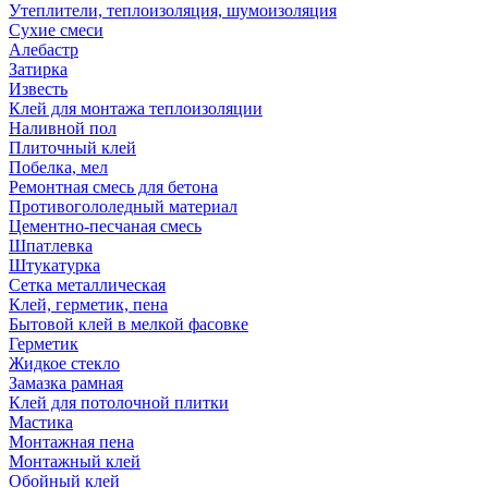
Утеплители, теплоизоляция, шумоизоляция
Сухие смеси
Алебастр
Затирка
Известь
Клей для монтажа теплоизоляции
Наливной пол
Плиточный клей
Побелка, мел
Ремонтная смесь для бетона
Противогололедный материал
Цементно-песчаная смесь
Шпатлевка
Штукатурка
Сетка металлическая
Клей, герметик, пена
Бытовой клей в мелкой фасовке
Герметик
Жидкое стекло
Замазка рамная
Клей для потолочной плитки
Мастика
Монтажная пена
Монтажный клей
Обойный клей