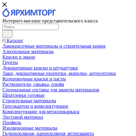
Интернет-магазин представительского класса
Каталог
Лакокрасочные материалы и строительная химия
Аэрозольные материалы
Краски и эмали
Грунты
Декоративные краски и штукатурки
Лаки, декоративные пропитки, морилки, антисептики
Колеровочные краски и пасты
Растворители, смывка, олифа
Специальные составы для защиты материалов
Шпатлевки готовые
Строительные материалы
Гипсокартон и комплектующие
Комплектующие для металлокаркаса
Листовой материал
Профиль
Изоляционные материалы
Гидроизоляция, пароизоляция, ветрозащита