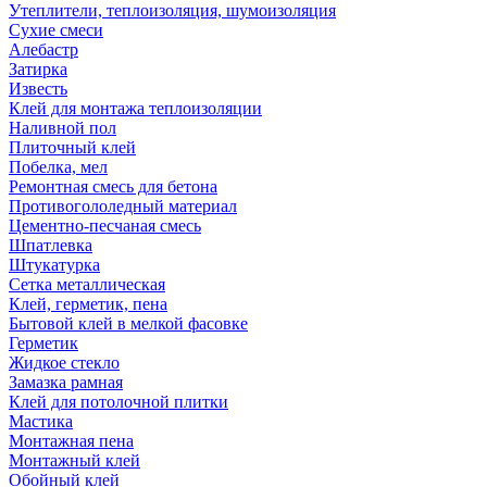
Утеплители, теплоизоляция, шумоизоляция
Сухие смеси
Алебастр
Затирка
Известь
Клей для монтажа теплоизоляции
Наливной пол
Плиточный клей
Побелка, мел
Ремонтная смесь для бетона
Противогололедный материал
Цементно-песчаная смесь
Шпатлевка
Штукатурка
Сетка металлическая
Клей, герметик, пена
Бытовой клей в мелкой фасовке
Герметик
Жидкое стекло
Замазка рамная
Клей для потолочной плитки
Мастика
Монтажная пена
Монтажный клей
Обойный клей