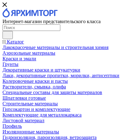
Интернет-магазин представительского класса
Каталог
Лакокрасочные материалы и строительная химия
Аэрозольные материалы
Краски и эмали
Грунты
Декоративные краски и штукатурки
Лаки, декоративные пропитки, морилки, антисептики
Колеровочные краски и пасты
Растворители, смывка, олифа
Специальные составы для защиты материалов
Шпатлевки готовые
Строительные материалы
Гипсокартон и комплектующие
Комплектующие для металлокаркаса
Листовой материал
Профиль
Изоляционные материалы
Гидроизоляция, пароизоляция, ветрозащита