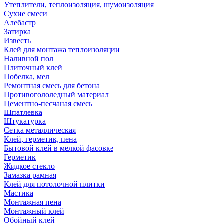
Утеплители, теплоизоляция, шумоизоляция
Сухие смеси
Алебастр
Затирка
Известь
Клей для монтажа теплоизоляции
Наливной пол
Плиточный клей
Побелка, мел
Ремонтная смесь для бетона
Противогололедный материал
Цементно-песчаная смесь
Шпатлевка
Штукатурка
Сетка металлическая
Клей, герметик, пена
Бытовой клей в мелкой фасовке
Герметик
Жидкое стекло
Замазка рамная
Клей для потолочной плитки
Мастика
Монтажная пена
Монтажный клей
Обойный клей