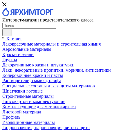
Интернет-магазин представительского класса
Каталог
Лакокрасочные материалы и строительная химия
Аэрозольные материалы
Краски и эмали
Грунты
Декоративные краски и штукатурки
Лаки, декоративные пропитки, морилки, антисептики
Колеровочные краски и пасты
Растворители, смывка, олифа
Специальные составы для защиты материалов
Шпатлевки готовые
Строительные материалы
Гипсокартон и комплектующие
Комплектующие для металлокаркаса
Листовой материал
Профиль
Изоляционные материалы
Гидроизоляция, пароизоляция, ветрозащита