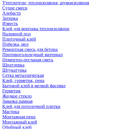
Утеплители, теплоизоляция, шумоизоляция
Сухие смеси
Алебастр
Затирка
Известь
Клей для монтажа теплоизоляции
Наливной пол
Плиточный клей
Побелка, мел
Ремонтная смесь для бетона
Противогололедный материал
Цементно-песчаная смесь
Шпатлевка
Штукатурка
Сетка металлическая
Клей, герметик, пена
Бытовой клей в мелкой фасовке
Герметик
Жидкое стекло
Замазка рамная
Клей для потолочной плитки
Мастика
Монтажная пена
Монтажный клей
Обойный клей