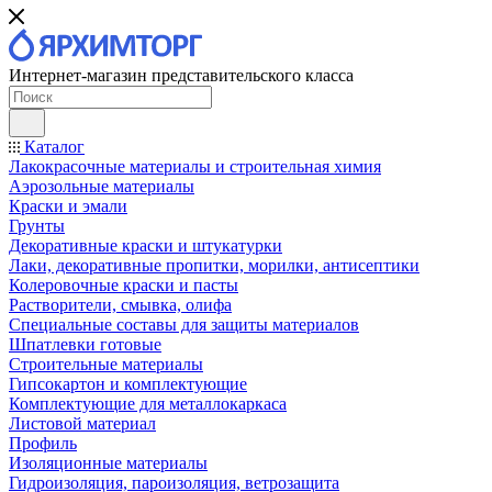
Интернет-магазин представительского класса
Каталог
Лакокрасочные материалы и строительная химия
Аэрозольные материалы
Краски и эмали
Грунты
Декоративные краски и штукатурки
Лаки, декоративные пропитки, морилки, антисептики
Колеровочные краски и пасты
Растворители, смывка, олифа
Специальные составы для защиты материалов
Шпатлевки готовые
Строительные материалы
Гипсокартон и комплектующие
Комплектующие для металлокаркаса
Листовой материал
Профиль
Изоляционные материалы
Гидроизоляция, пароизоляция, ветрозащита