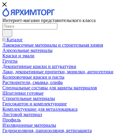
Интернет-магазин представительского класса
Каталог
Лакокрасочные материалы и строительная химия
Аэрозольные материалы
Краски и эмали
Грунты
Декоративные краски и штукатурки
Лаки, декоративные пропитки, морилки, антисептики
Колеровочные краски и пасты
Растворители, смывка, олифа
Специальные составы для защиты материалов
Шпатлевки готовые
Строительные материалы
Гипсокартон и комплектующие
Комплектующие для металлокаркаса
Листовой материал
Профиль
Изоляционные материалы
Гидроизоляция, пароизоляция, ветрозащита