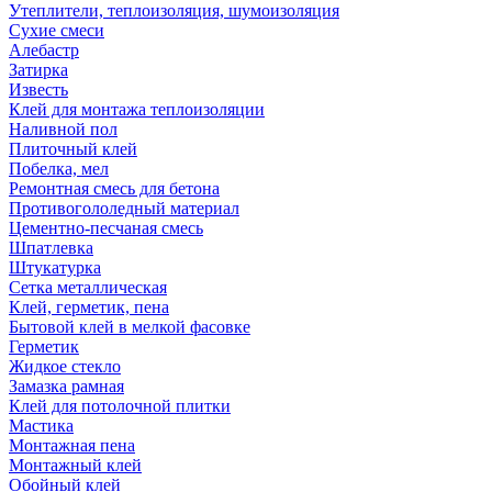
Утеплители, теплоизоляция, шумоизоляция
Сухие смеси
Алебастр
Затирка
Известь
Клей для монтажа теплоизоляции
Наливной пол
Плиточный клей
Побелка, мел
Ремонтная смесь для бетона
Противогололедный материал
Цементно-песчаная смесь
Шпатлевка
Штукатурка
Сетка металлическая
Клей, герметик, пена
Бытовой клей в мелкой фасовке
Герметик
Жидкое стекло
Замазка рамная
Клей для потолочной плитки
Мастика
Монтажная пена
Монтажный клей
Обойный клей