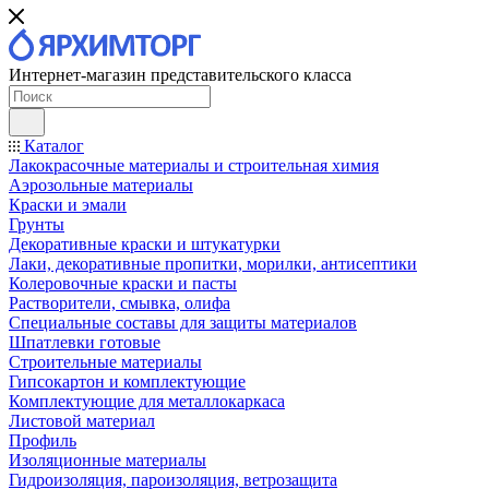
Интернет-магазин представительского класса
Каталог
Лакокрасочные материалы и строительная химия
Аэрозольные материалы
Краски и эмали
Грунты
Декоративные краски и штукатурки
Лаки, декоративные пропитки, морилки, антисептики
Колеровочные краски и пасты
Растворители, смывка, олифа
Специальные составы для защиты материалов
Шпатлевки готовые
Строительные материалы
Гипсокартон и комплектующие
Комплектующие для металлокаркаса
Листовой материал
Профиль
Изоляционные материалы
Гидроизоляция, пароизоляция, ветрозащита