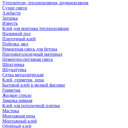
Утеплители, теплоизоляция, шумоизоляция
Сухие смеси
Алебастр
Затирка
Известь
Клей для монтажа теплоизоляции
Наливной пол
Плиточный клей
Побелка, мел
Ремонтная смесь для бетона
Противогололедный материал
Цементно-песчаная смесь
Шпатлевка
Штукатурка
Сетка металлическая
Клей, герметик, пена
Бытовой клей в мелкой фасовке
Герметик
Жидкое стекло
Замазка рамная
Клей для потолочной плитки
Мастика
Монтажная пена
Монтажный клей
Обойный клей