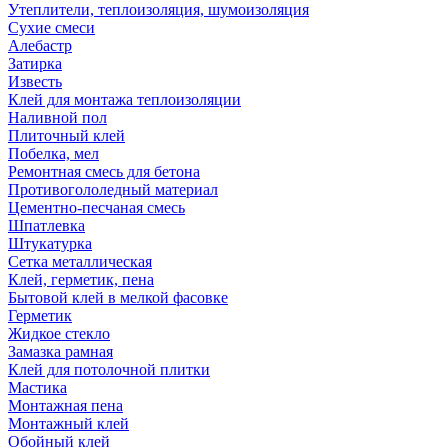
Утеплители, теплоизоляция, шумоизоляция
Сухие смеси
Алебастр
Затирка
Известь
Клей для монтажа теплоизоляции
Наливной пол
Плиточный клей
Побелка, мел
Ремонтная смесь для бетона
Противогололедный материал
Цементно-песчаная смесь
Шпатлевка
Штукатурка
Сетка металлическая
Клей, герметик, пена
Бытовой клей в мелкой фасовке
Герметик
Жидкое стекло
Замазка рамная
Клей для потолочной плитки
Мастика
Монтажная пена
Монтажный клей
Обойный клей