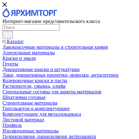
Интернет-магазин представительского класса
Каталог
Лакокрасочные материалы и строительная химия
Аэрозольные материалы
Краски и эмали
Грунты
Декоративные краски и штукатурки
Лаки, декоративные пропитки, морилки, антисептики
Колеровочные краски и пасты
Растворители, смывка, олифа
Специальные составы для защиты материалов
Шпатлевки готовые
Строительные материалы
Гипсокартон и комплектующие
Комплектующие для металлокаркаса
Листовой материал
Профиль
Изоляционные материалы
Гидроизоляция, пароизоляция, ветрозащита