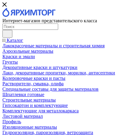
Интернет-магазин представительского класса
Каталог
Лакокрасочные материалы и строительная химия
Аэрозольные материалы
Краски и эмали
Грунты
Декоративные краски и штукатурки
Лаки, декоративные пропитки, морилки, антисептики
Колеровочные краски и пасты
Растворители, смывка, олифа
Специальные составы для защиты материалов
Шпатлевки готовые
Строительные материалы
Гипсокартон и комплектующие
Комплектующие для металлокаркаса
Листовой материал
Профиль
Изоляционные материалы
Гидроизоляция, пароизоляция, ветрозащита