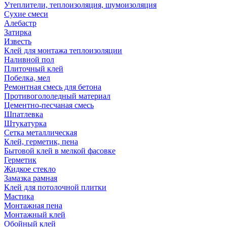
Утеплители, теплоизоляция, шумоизоляция
Сухие смеси
Алебастр
Затирка
Известь
Клей для монтажа теплоизоляции
Наливной пол
Плиточный клей
Побелка, мел
Ремонтная смесь для бетона
Противогололедный материал
Цементно-песчаная смесь
Шпатлевка
Штукатурка
Сетка металлическая
Клей, герметик, пена
Бытовой клей в мелкой фасовке
Герметик
Жидкое стекло
Замазка рамная
Клей для потолочной плитки
Мастика
Монтажная пена
Монтажный клей
Обойный клей