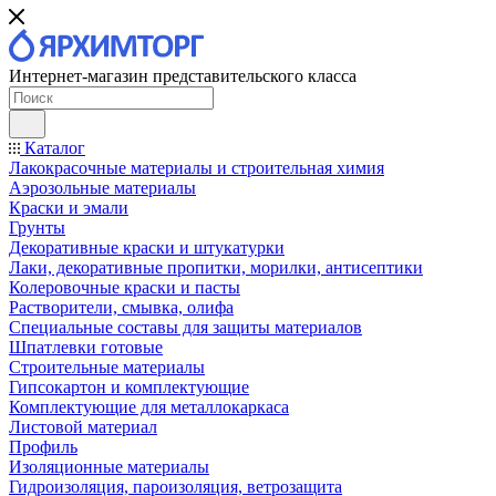
Интернет-магазин представительского класса
Каталог
Лакокрасочные материалы и строительная химия
Аэрозольные материалы
Краски и эмали
Грунты
Декоративные краски и штукатурки
Лаки, декоративные пропитки, морилки, антисептики
Колеровочные краски и пасты
Растворители, смывка, олифа
Специальные составы для защиты материалов
Шпатлевки готовые
Строительные материалы
Гипсокартон и комплектующие
Комплектующие для металлокаркаса
Листовой материал
Профиль
Изоляционные материалы
Гидроизоляция, пароизоляция, ветрозащита