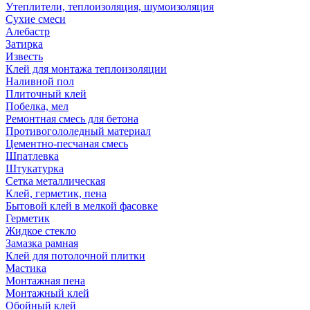
Утеплители, теплоизоляция, шумоизоляция
Сухие смеси
Алебастр
Затирка
Известь
Клей для монтажа теплоизоляции
Наливной пол
Плиточный клей
Побелка, мел
Ремонтная смесь для бетона
Противогололедный материал
Цементно-песчаная смесь
Шпатлевка
Штукатурка
Сетка металлическая
Клей, герметик, пена
Бытовой клей в мелкой фасовке
Герметик
Жидкое стекло
Замазка рамная
Клей для потолочной плитки
Мастика
Монтажная пена
Монтажный клей
Обойный клей