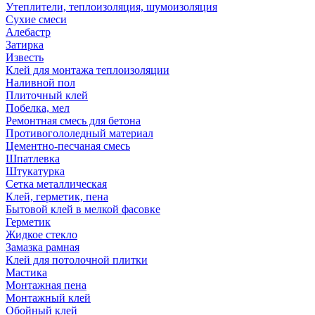
Утеплители, теплоизоляция, шумоизоляция
Сухие смеси
Алебастр
Затирка
Известь
Клей для монтажа теплоизоляции
Наливной пол
Плиточный клей
Побелка, мел
Ремонтная смесь для бетона
Противогололедный материал
Цементно-песчаная смесь
Шпатлевка
Штукатурка
Сетка металлическая
Клей, герметик, пена
Бытовой клей в мелкой фасовке
Герметик
Жидкое стекло
Замазка рамная
Клей для потолочной плитки
Мастика
Монтажная пена
Монтажный клей
Обойный клей