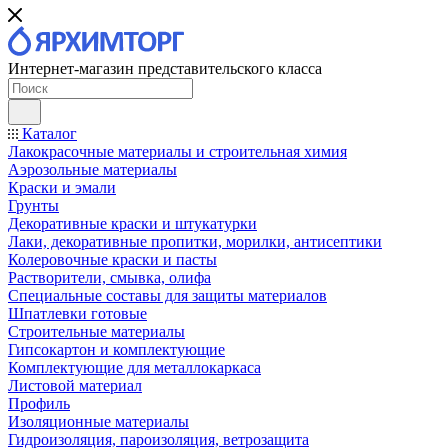
Интернет-магазин представительского класса
Каталог
Лакокрасочные материалы и строительная химия
Аэрозольные материалы
Краски и эмали
Грунты
Декоративные краски и штукатурки
Лаки, декоративные пропитки, морилки, антисептики
Колеровочные краски и пасты
Растворители, смывка, олифа
Специальные составы для защиты материалов
Шпатлевки готовые
Строительные материалы
Гипсокартон и комплектующие
Комплектующие для металлокаркаса
Листовой материал
Профиль
Изоляционные материалы
Гидроизоляция, пароизоляция, ветрозащита