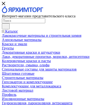
Интернет-магазин представительского класса
Каталог
Лакокрасочные материалы и строительная химия
Аэрозольные материалы
Краски и эмали
Грунты
Декоративные краски и штукатурки
Лаки, декоративные пропитки, морилки, антисептики
Колеровочные краски и пасты
Растворители, смывка, олифа
Специальные составы для защиты материалов
Шпатлевки готовые
Строительные материалы
Гипсокартон и комплектующие
Комплектующие для металлокаркаса
Листовой материал
Профиль
Изоляционные материалы
Гидроизоляция, пароизоляция, ветрозащита