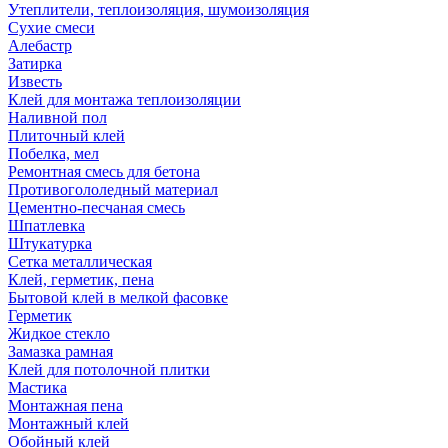
Утеплители, теплоизоляция, шумоизоляция
Сухие смеси
Алебастр
Затирка
Известь
Клей для монтажа теплоизоляции
Наливной пол
Плиточный клей
Побелка, мел
Ремонтная смесь для бетона
Противогололедный материал
Цементно-песчаная смесь
Шпатлевка
Штукатурка
Сетка металлическая
Клей, герметик, пена
Бытовой клей в мелкой фасовке
Герметик
Жидкое стекло
Замазка рамная
Клей для потолочной плитки
Мастика
Монтажная пена
Монтажный клей
Обойный клей