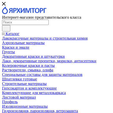
Интернет-магазин представительского класса
Каталог
Лакокрасочные материалы и строительная химия
Аэрозольные материалы
Краски и эмали
Грунты
Декоративные краски и штукатурки
Лаки, декоративные пропитки, морилки, антисептики
Колеровочные краски и пасты
Растворители, смывка, олифа
Специальные составы для защиты материалов
Шпатлевки готовые
Строительные материалы
Гипсокартон и комплектующие
Комплектующие для металлокаркаса
Листовой материал
Профиль
Изоляционные материалы
Гидроизоляция, пароизоляция, ветрозащита