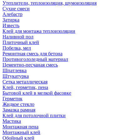
Утеплители, теплоизоляция, шумоизоляция
Сухие смеси
Алебастр
Затирка
Известь
Клей для монтажа теплоизоляции
Наливной пол
Плиточный клей
Побелка, мел
Ремонтная смесь для бетона
Противогололедный материал
Цементно-песчаная смесь
Шпатлевка
Штукатурка
Сетка металлическая
Клей, герметик, пена
Бытовой клей в мелкой фасовке
Герметик
Жидкое стекло
Замазка рамная
Клей для потолочной плитки
Мастика
Монтажная пена
Монтажный клей
Обойный клей