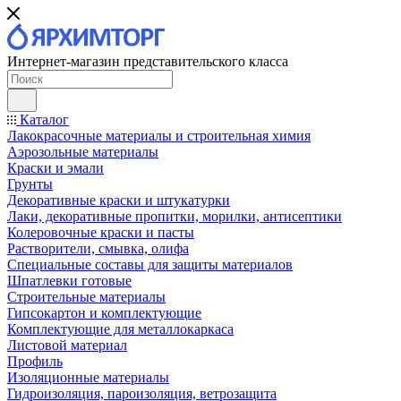
Интернет-магазин представительского класса
Каталог
Лакокрасочные материалы и строительная химия
Аэрозольные материалы
Краски и эмали
Грунты
Декоративные краски и штукатурки
Лаки, декоративные пропитки, морилки, антисептики
Колеровочные краски и пасты
Растворители, смывка, олифа
Специальные составы для защиты материалов
Шпатлевки готовые
Строительные материалы
Гипсокартон и комплектующие
Комплектующие для металлокаркаса
Листовой материал
Профиль
Изоляционные материалы
Гидроизоляция, пароизоляция, ветрозащита