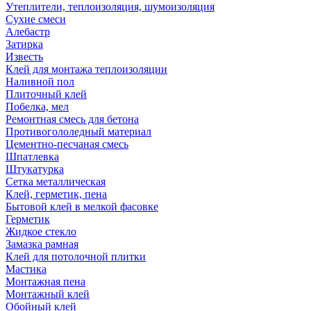
Утеплители, теплоизоляция, шумоизоляция
Сухие смеси
Алебастр
Затирка
Известь
Клей для монтажа теплоизоляции
Наливной пол
Плиточный клей
Побелка, мел
Ремонтная смесь для бетона
Противогололедный материал
Цементно-песчаная смесь
Шпатлевка
Штукатурка
Сетка металлическая
Клей, герметик, пена
Бытовой клей в мелкой фасовке
Герметик
Жидкое стекло
Замазка рамная
Клей для потолочной плитки
Мастика
Монтажная пена
Монтажный клей
Обойный клей