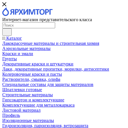
Интернет-магазин представительского класса
Каталог
Лакокрасочные материалы и строительная химия
Аэрозольные материалы
Краски и эмали
Грунты
Декоративные краски и штукатурки
Лаки, декоративные пропитки, морилки, антисептики
Колеровочные краски и пасты
Растворители, смывка, олифа
Специальные составы для защиты материалов
Шпатлевки готовые
Строительные материалы
Гипсокартон и комплектующие
Комплектующие для металлокаркаса
Листовой материал
Профиль
Изоляционные материалы
Гидроизоляция, пароизоляция, ветрозащита