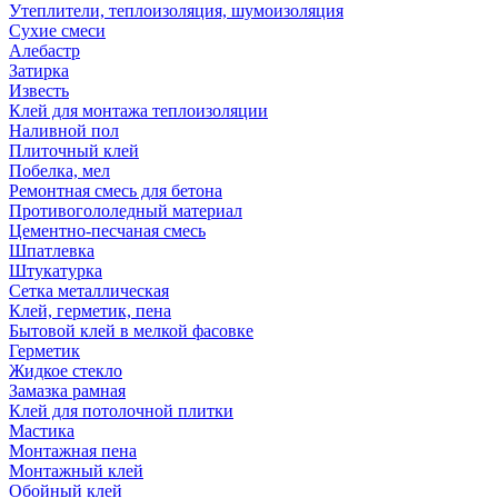
Утеплители, теплоизоляция, шумоизоляция
Сухие смеси
Алебастр
Затирка
Известь
Клей для монтажа теплоизоляции
Наливной пол
Плиточный клей
Побелка, мел
Ремонтная смесь для бетона
Противогололедный материал
Цементно-песчаная смесь
Шпатлевка
Штукатурка
Сетка металлическая
Клей, герметик, пена
Бытовой клей в мелкой фасовке
Герметик
Жидкое стекло
Замазка рамная
Клей для потолочной плитки
Мастика
Монтажная пена
Монтажный клей
Обойный клей