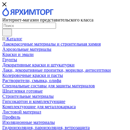
Интернет-магазин представительского класса
Каталог
Лакокрасочные материалы и строительная химия
Аэрозольные материалы
Краски и эмали
Грунты
Декоративные краски и штукатурки
Лаки, декоративные пропитки, морилки, антисептики
Колеровочные краски и пасты
Растворители, смывка, олифа
Специальные составы для защиты материалов
Шпатлевки готовые
Строительные материалы
Гипсокартон и комплектующие
Комплектующие для металлокаркаса
Листовой материал
Профиль
Изоляционные материалы
Гидроизоляция, пароизоляция, ветрозащита