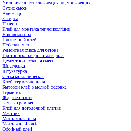
Утеплители, теплоизоляция, шумоизоляция
Сухие смеси
Алебастр
Затирка
Известь
Клей для монтажа теплоизоляции
Наливной пол
Плиточный клей
Побелка, мел
Ремонтная смесь для бетона
Противогололедный материал
Цементно-песчаная смесь
Шпатлевка
Штукатурка
Сетка металлическая
Клей, герметик, пена
Бытовой клей в мелкой фасовке
Герметик
Жидкое стекло
Замазка рамная
Клей для потолочной плитки
Мастика
Монтажная пена
Монтажный клей
Обойный клей