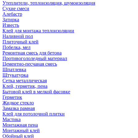
Утеплители, теплоизоляция, шумоизоляция
Сухие смеси
Алебастр
Затирка
Известь
Клей для монтажа теплоизоляции
Наливной пол
Плиточный клей
Побелка, мел
Ремонтная смесь для бетона
Противогололедный материал
Цементно-песчаная смесь
Шпатлевка
Штукатурка
Сетка металлическая
Клей, герметик, пена
Бытовой клей в мелкой фасовке
Герметик
Жидкое стекло
Замазка рамная
Клей для потолочной плитки
Мастика
Монтажная пена
Монтажный клей
Обойный клей