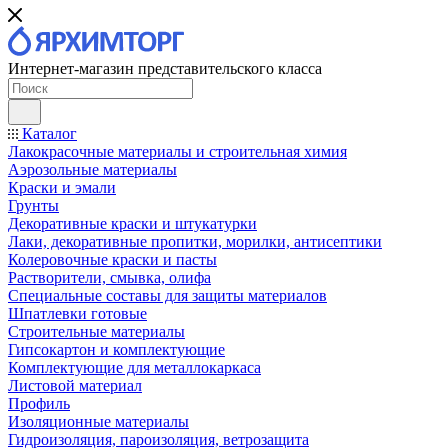
Интернет-магазин представительского класса
Каталог
Лакокрасочные материалы и строительная химия
Аэрозольные материалы
Краски и эмали
Грунты
Декоративные краски и штукатурки
Лаки, декоративные пропитки, морилки, антисептики
Колеровочные краски и пасты
Растворители, смывка, олифа
Специальные составы для защиты материалов
Шпатлевки готовые
Строительные материалы
Гипсокартон и комплектующие
Комплектующие для металлокаркаса
Листовой материал
Профиль
Изоляционные материалы
Гидроизоляция, пароизоляция, ветрозащита