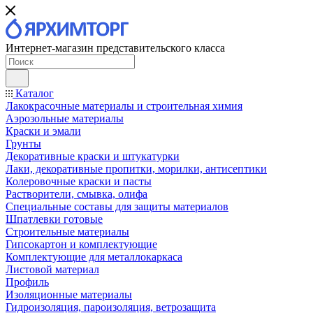
Интернет-магазин представительского класса
Каталог
Лакокрасочные материалы и строительная химия
Аэрозольные материалы
Краски и эмали
Грунты
Декоративные краски и штукатурки
Лаки, декоративные пропитки, морилки, антисептики
Колеровочные краски и пасты
Растворители, смывка, олифа
Специальные составы для защиты материалов
Шпатлевки готовые
Строительные материалы
Гипсокартон и комплектующие
Комплектующие для металлокаркаса
Листовой материал
Профиль
Изоляционные материалы
Гидроизоляция, пароизоляция, ветрозащита