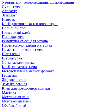
Утеплители, теплоизоляция, шумоизоляция
Сухие смеси
Алебастр
Затирка
Известь
Клей для монтажа теплоизоляции
Наливной пол
Плиточный клей
Побелка, мел
Ремонтная смесь для бетона
Противогололедный материал
Цементно-песчаная смесь
Шпатлевка
Штукатурка
Сетка металлическая
Клей, герметик, пена
Бытовой клей в мелкой фасовке
Герметик
Жидкое стекло
Замазка рамная
Клей для потолочной плитки
Мастика
Монтажная пена
Монтажный клей
Обойный клей