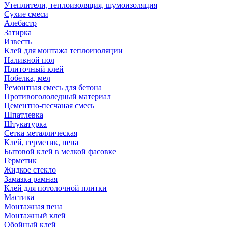
Утеплители, теплоизоляция, шумоизоляция
Сухие смеси
Алебастр
Затирка
Известь
Клей для монтажа теплоизоляции
Наливной пол
Плиточный клей
Побелка, мел
Ремонтная смесь для бетона
Противогололедный материал
Цементно-песчаная смесь
Шпатлевка
Штукатурка
Сетка металлическая
Клей, герметик, пена
Бытовой клей в мелкой фасовке
Герметик
Жидкое стекло
Замазка рамная
Клей для потолочной плитки
Мастика
Монтажная пена
Монтажный клей
Обойный клей