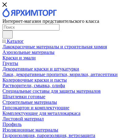
Интернет-магазин представительского класса
Каталог
Лакокрасочные материалы и строительная химия
Аэрозольные материалы
Краски и эмали
Грунты
Декоративные краски и штукатурки
Лаки, декоративные пропитки, морилки, антисептики
Колеровочные краски и пасты
Растворители, смывка, олифа
Специальные составы для защиты материалов
Шпатлевки готовые
Строительные материалы
Гипсокартон и комплектующие
Комплектующие для металлокаркаса
Листовой материал
Профиль
Изоляционные материалы
Гидроизоляция, пароизоляция, ветрозащита