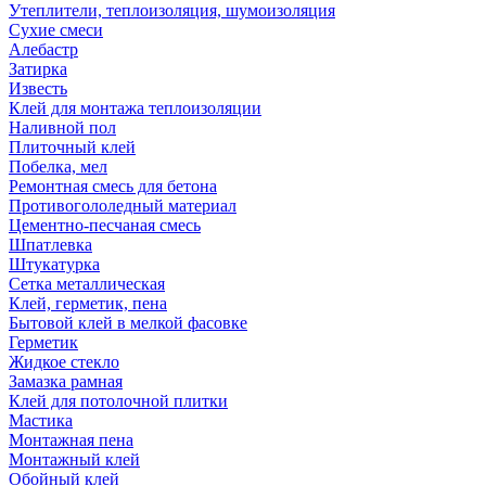
Утеплители, теплоизоляция, шумоизоляция
Сухие смеси
Алебастр
Затирка
Известь
Клей для монтажа теплоизоляции
Наливной пол
Плиточный клей
Побелка, мел
Ремонтная смесь для бетона
Противогололедный материал
Цементно-песчаная смесь
Шпатлевка
Штукатурка
Сетка металлическая
Клей, герметик, пена
Бытовой клей в мелкой фасовке
Герметик
Жидкое стекло
Замазка рамная
Клей для потолочной плитки
Мастика
Монтажная пена
Монтажный клей
Обойный клей