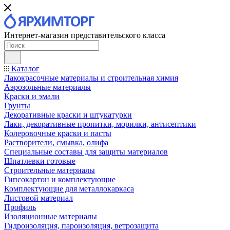
Интернет-магазин представительского класса
Каталог
Лакокрасочные материалы и строительная химия
Аэрозольные материалы
Краски и эмали
Грунты
Декоративные краски и штукатурки
Лаки, декоративные пропитки, морилки, антисептики
Колеровочные краски и пасты
Растворители, смывка, олифа
Специальные составы для защиты материалов
Шпатлевки готовые
Строительные материалы
Гипсокартон и комплектующие
Комплектующие для металлокаркаса
Листовой материал
Профиль
Изоляционные материалы
Гидроизоляция, пароизоляция, ветрозащита