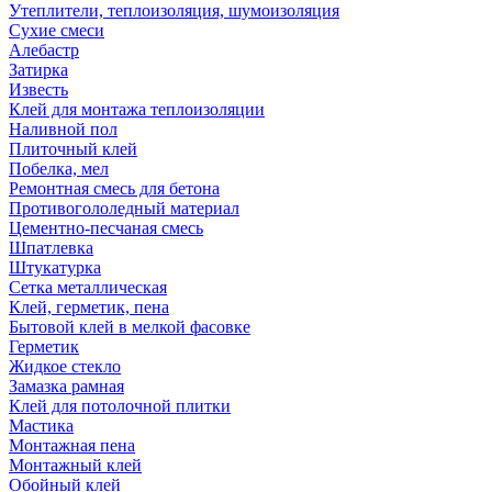
Утеплители, теплоизоляция, шумоизоляция
Сухие смеси
Алебастр
Затирка
Известь
Клей для монтажа теплоизоляции
Наливной пол
Плиточный клей
Побелка, мел
Ремонтная смесь для бетона
Противогололедный материал
Цементно-песчаная смесь
Шпатлевка
Штукатурка
Сетка металлическая
Клей, герметик, пена
Бытовой клей в мелкой фасовке
Герметик
Жидкое стекло
Замазка рамная
Клей для потолочной плитки
Мастика
Монтажная пена
Монтажный клей
Обойный клей