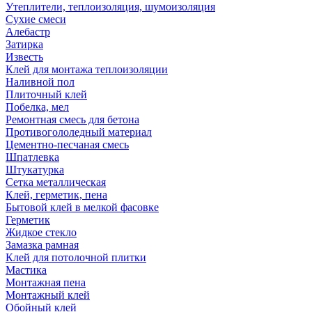
Утеплители, теплоизоляция, шумоизоляция
Сухие смеси
Алебастр
Затирка
Известь
Клей для монтажа теплоизоляции
Наливной пол
Плиточный клей
Побелка, мел
Ремонтная смесь для бетона
Противогололедный материал
Цементно-песчаная смесь
Шпатлевка
Штукатурка
Сетка металлическая
Клей, герметик, пена
Бытовой клей в мелкой фасовке
Герметик
Жидкое стекло
Замазка рамная
Клей для потолочной плитки
Мастика
Монтажная пена
Монтажный клей
Обойный клей