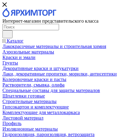
Интернет-магазин представительского класса
Каталог
Лакокрасочные материалы и строительная химия
Аэрозольные материалы
Краски и эмали
Грунты
Декоративные краски и штукатурки
Лаки, декоративные пропитки, морилки, антисептики
Колеровочные краски и пасты
Растворители, смывка, олифа
Специальные составы для защиты материалов
Шпатлевки готовые
Строительные материалы
Гипсокартон и комплектующие
Комплектующие для металлокаркаса
Листовой материал
Профиль
Изоляционные материалы
Гидроизоляция, пароизоляция, ветрозащита