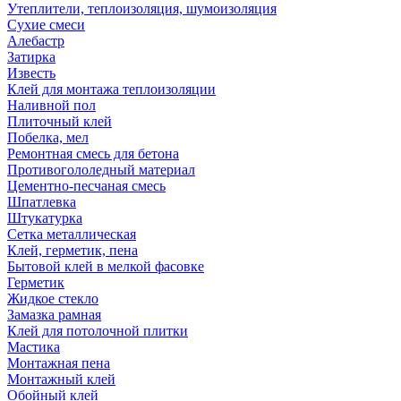
Утеплители, теплоизоляция, шумоизоляция
Сухие смеси
Алебастр
Затирка
Известь
Клей для монтажа теплоизоляции
Наливной пол
Плиточный клей
Побелка, мел
Ремонтная смесь для бетона
Противогололедный материал
Цементно-песчаная смесь
Шпатлевка
Штукатурка
Сетка металлическая
Клей, герметик, пена
Бытовой клей в мелкой фасовке
Герметик
Жидкое стекло
Замазка рамная
Клей для потолочной плитки
Мастика
Монтажная пена
Монтажный клей
Обойный клей