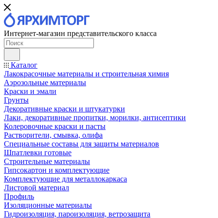
Интернет-магазин представительского класса
Каталог
Лакокрасочные материалы и строительная химия
Аэрозольные материалы
Краски и эмали
Грунты
Декоративные краски и штукатурки
Лаки, декоративные пропитки, морилки, антисептики
Колеровочные краски и пасты
Растворители, смывка, олифа
Специальные составы для защиты материалов
Шпатлевки готовые
Строительные материалы
Гипсокартон и комплектующие
Комплектующие для металлокаркаса
Листовой материал
Профиль
Изоляционные материалы
Гидроизоляция, пароизоляция, ветрозащита