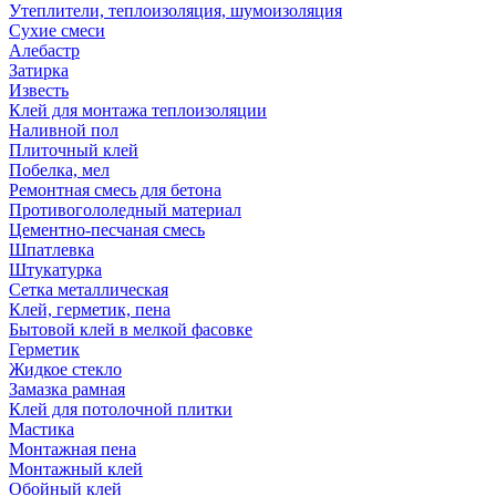
Утеплители, теплоизоляция, шумоизоляция
Сухие смеси
Алебастр
Затирка
Известь
Клей для монтажа теплоизоляции
Наливной пол
Плиточный клей
Побелка, мел
Ремонтная смесь для бетона
Противогололедный материал
Цементно-песчаная смесь
Шпатлевка
Штукатурка
Сетка металлическая
Клей, герметик, пена
Бытовой клей в мелкой фасовке
Герметик
Жидкое стекло
Замазка рамная
Клей для потолочной плитки
Мастика
Монтажная пена
Монтажный клей
Обойный клей