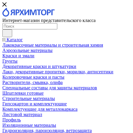
Интернет-магазин представительского класса
Каталог
Лакокрасочные материалы и строительная химия
Аэрозольные материалы
Краски и эмали
Грунты
Декоративные краски и штукатурки
Лаки, декоративные пропитки, морилки, антисептики
Колеровочные краски и пасты
Растворители, смывка, олифа
Специальные составы для защиты материалов
Шпатлевки готовые
Строительные материалы
Гипсокартон и комплектующие
Комплектующие для металлокаркаса
Листовой материал
Профиль
Изоляционные материалы
Гидроизоляция, пароизоляция, ветрозащита