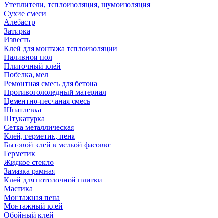
Утеплители, теплоизоляция, шумоизоляция
Сухие смеси
Алебастр
Затирка
Известь
Клей для монтажа теплоизоляции
Наливной пол
Плиточный клей
Побелка, мел
Ремонтная смесь для бетона
Противогололедный материал
Цементно-песчаная смесь
Шпатлевка
Штукатурка
Сетка металлическая
Клей, герметик, пена
Бытовой клей в мелкой фасовке
Герметик
Жидкое стекло
Замазка рамная
Клей для потолочной плитки
Мастика
Монтажная пена
Монтажный клей
Обойный клей