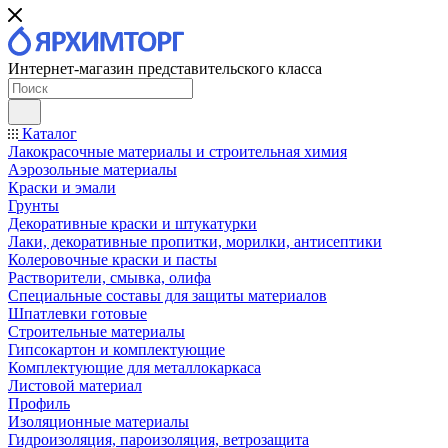
Интернет-магазин представительского класса
Каталог
Лакокрасочные материалы и строительная химия
Аэрозольные материалы
Краски и эмали
Грунты
Декоративные краски и штукатурки
Лаки, декоративные пропитки, морилки, антисептики
Колеровочные краски и пасты
Растворители, смывка, олифа
Специальные составы для защиты материалов
Шпатлевки готовые
Строительные материалы
Гипсокартон и комплектующие
Комплектующие для металлокаркаса
Листовой материал
Профиль
Изоляционные материалы
Гидроизоляция, пароизоляция, ветрозащита