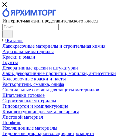
Интернет-магазин представительского класса
Каталог
Лакокрасочные материалы и строительная химия
Аэрозольные материалы
Краски и эмали
Грунты
Декоративные краски и штукатурки
Лаки, декоративные пропитки, морилки, антисептики
Колеровочные краски и пасты
Растворители, смывка, олифа
Специальные составы для защиты материалов
Шпатлевки готовые
Строительные материалы
Гипсокартон и комплектующие
Комплектующие для металлокаркаса
Листовой материал
Профиль
Изоляционные материалы
Гидроизоляция, пароизоляция, ветрозащита