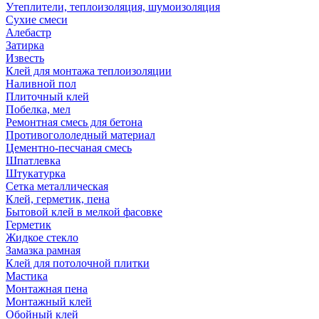
Утеплители, теплоизоляция, шумоизоляция
Сухие смеси
Алебастр
Затирка
Известь
Клей для монтажа теплоизоляции
Наливной пол
Плиточный клей
Побелка, мел
Ремонтная смесь для бетона
Противогололедный материал
Цементно-песчаная смесь
Шпатлевка
Штукатурка
Сетка металлическая
Клей, герметик, пена
Бытовой клей в мелкой фасовке
Герметик
Жидкое стекло
Замазка рамная
Клей для потолочной плитки
Мастика
Монтажная пена
Монтажный клей
Обойный клей