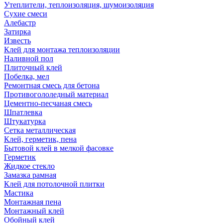
Утеплители, теплоизоляция, шумоизоляция
Сухие смеси
Алебастр
Затирка
Известь
Клей для монтажа теплоизоляции
Наливной пол
Плиточный клей
Побелка, мел
Ремонтная смесь для бетона
Противогололедный материал
Цементно-песчаная смесь
Шпатлевка
Штукатурка
Сетка металлическая
Клей, герметик, пена
Бытовой клей в мелкой фасовке
Герметик
Жидкое стекло
Замазка рамная
Клей для потолочной плитки
Мастика
Монтажная пена
Монтажный клей
Обойный клей