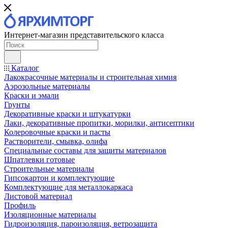
Интернет-магазин представительского класса
Каталог
Лакокрасочные материалы и строительная химия
Аэрозольные материалы
Краски и эмали
Грунты
Декоративные краски и штукатурки
Лаки, декоративные пропитки, морилки, антисептики
Колеровочные краски и пасты
Растворители, смывка, олифа
Специальные составы для защиты материалов
Шпатлевки готовые
Строительные материалы
Гипсокартон и комплектующие
Комплектующие для металлокаркаса
Листовой материал
Профиль
Изоляционные материалы
Гидроизоляция, пароизоляция, ветрозащита