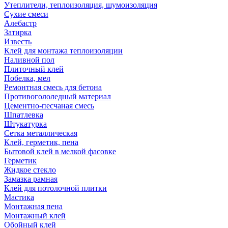
Утеплители, теплоизоляция, шумоизоляция
Сухие смеси
Алебастр
Затирка
Известь
Клей для монтажа теплоизоляции
Наливной пол
Плиточный клей
Побелка, мел
Ремонтная смесь для бетона
Противогололедный материал
Цементно-песчаная смесь
Шпатлевка
Штукатурка
Сетка металлическая
Клей, герметик, пена
Бытовой клей в мелкой фасовке
Герметик
Жидкое стекло
Замазка рамная
Клей для потолочной плитки
Мастика
Монтажная пена
Монтажный клей
Обойный клей