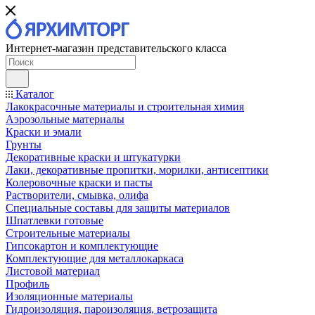
Интернет-магазин представительского класса
Каталог
Лакокрасочные материалы и строительная химия
Аэрозольные материалы
Краски и эмали
Грунты
Декоративные краски и штукатурки
Лаки, декоративные пропитки, морилки, антисептики
Колеровочные краски и пасты
Растворители, смывка, олифа
Специальные составы для защиты материалов
Шпатлевки готовые
Строительные материалы
Гипсокартон и комплектующие
Комплектующие для металлокаркаса
Листовой материал
Профиль
Изоляционные материалы
Гидроизоляция, пароизоляция, ветрозащита