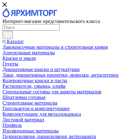
Интернет-магазин представительского класса
Каталог
Лакокрасочные материалы и строительная химия
Аэрозольные материалы
Краски и эмали
Грунты
Декоративные краски и штукатурки
Лаки, декоративные пропитки, морилки, антисептики
Колеровочные краски и пасты
Растворители, смывка, олифа
Специальные составы для защиты материалов
Шпатлевки готовые
Строительные материалы
Гипсокартон и комплектующие
Комплектующие для металлокаркаса
Листовой материал
Профиль
Изоляционные материалы
Гидроизоляция, пароизоляция, ветрозащита