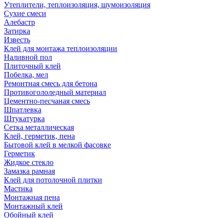
Утеплители, теплоизоляция, шумоизоляция
Сухие смеси
Алебастр
Затирка
Известь
Клей для монтажа теплоизоляции
Наливной пол
Плиточный клей
Побелка, мел
Ремонтная смесь для бетона
Противогололедный материал
Цементно-песчаная смесь
Шпатлевка
Штукатурка
Сетка металлическая
Клей, герметик, пена
Бытовой клей в мелкой фасовке
Герметик
Жидкое стекло
Замазка рамная
Клей для потолочной плитки
Мастика
Монтажная пена
Монтажный клей
Обойный клей