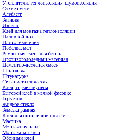
Утеплители, теплоизоляция, шумоизоляция
Сухие смеси
Алебастр
Затирка
Известь
Клей для монтажа теплоизоляции
Наливной пол
Плиточный клей
Побелка, мел
Ремонтная смесь для бетона
Противогололедный материал
Цементно-песчаная смесь
Шпатлевка
Штукатурка
Сетка металлическая
Клей, герметик, пена
Бытовой клей в мелкой фасовке
Герметик
Жидкое стекло
Замазка рамная
Клей для потолочной плитки
Мастика
Монтажная пена
Монтажный клей
Обойный клей