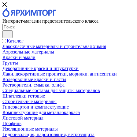
Интернет-магазин представительского класса
Каталог
Лакокрасочные материалы и строительная химия
Аэрозольные материалы
Краски и эмали
Грунты
Декоративные краски и штукатурки
Лаки, декоративные пропитки, морилки, антисептики
Колеровочные краски и пасты
Растворители, смывка, олифа
Специальные составы для защиты материалов
Шпатлевки готовые
Строительные материалы
Гипсокартон и комплектующие
Комплектующие для металлокаркаса
Листовой материал
Профиль
Изоляционные материалы
Гидроизоляция, пароизоляция, ветрозащита