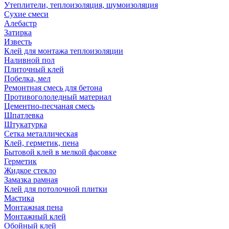
Утеплители, теплоизоляция, шумоизоляция
Сухие смеси
Алебастр
Затирка
Известь
Клей для монтажа теплоизоляции
Наливной пол
Плиточный клей
Побелка, мел
Ремонтная смесь для бетона
Противогололедный материал
Цементно-песчаная смесь
Шпатлевка
Штукатурка
Сетка металлическая
Клей, герметик, пена
Бытовой клей в мелкой фасовке
Герметик
Жидкое стекло
Замазка рамная
Клей для потолочной плитки
Мастика
Монтажная пена
Монтажный клей
Обойный клей