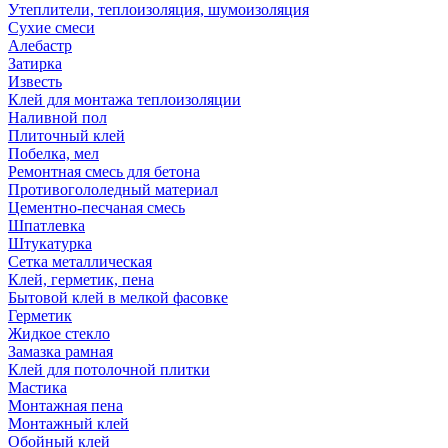
Утеплители, теплоизоляция, шумоизоляция
Сухие смеси
Алебастр
Затирка
Известь
Клей для монтажа теплоизоляции
Наливной пол
Плиточный клей
Побелка, мел
Ремонтная смесь для бетона
Противогололедный материал
Цементно-песчаная смесь
Шпатлевка
Штукатурка
Сетка металлическая
Клей, герметик, пена
Бытовой клей в мелкой фасовке
Герметик
Жидкое стекло
Замазка рамная
Клей для потолочной плитки
Мастика
Монтажная пена
Монтажный клей
Обойный клей