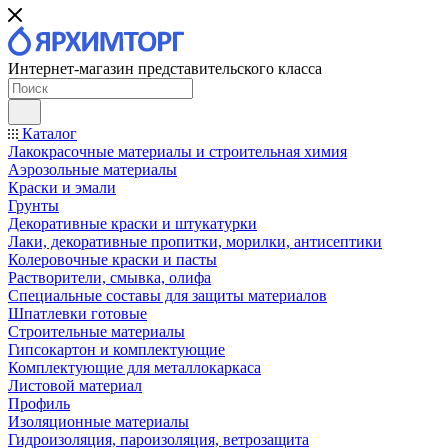
Интернет-магазин представительского класса
Каталог
Лакокрасочные материалы и строительная химия
Аэрозольные материалы
Краски и эмали
Грунты
Декоративные краски и штукатурки
Лаки, декоративные пропитки, морилки, антисептики
Колеровочные краски и пасты
Растворители, смывка, олифа
Специальные составы для защиты материалов
Шпатлевки готовые
Строительные материалы
Гипсокартон и комплектующие
Комплектующие для металлокаркаса
Листовой материал
Профиль
Изоляционные материалы
Гидроизоляция, пароизоляция, ветрозащита