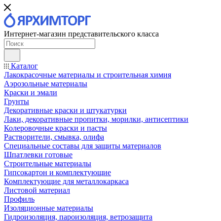
Интернет-магазин представительского класса
Каталог
Лакокрасочные материалы и строительная химия
Аэрозольные материалы
Краски и эмали
Грунты
Декоративные краски и штукатурки
Лаки, декоративные пропитки, морилки, антисептики
Колеровочные краски и пасты
Растворители, смывка, олифа
Специальные составы для защиты материалов
Шпатлевки готовые
Строительные материалы
Гипсокартон и комплектующие
Комплектующие для металлокаркаса
Листовой материал
Профиль
Изоляционные материалы
Гидроизоляция, пароизоляция, ветрозащита