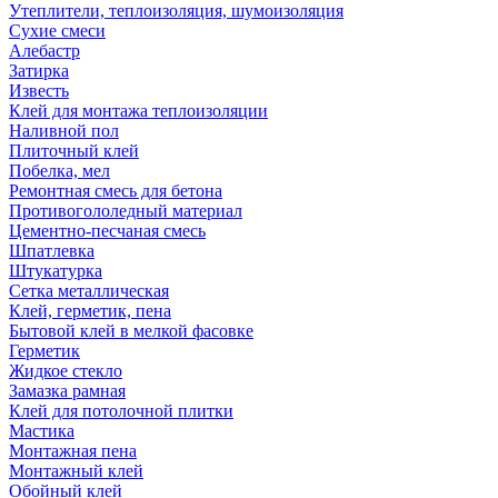
Утеплители, теплоизоляция, шумоизоляция
Сухие смеси
Алебастр
Затирка
Известь
Клей для монтажа теплоизоляции
Наливной пол
Плиточный клей
Побелка, мел
Ремонтная смесь для бетона
Противогололедный материал
Цементно-песчаная смесь
Шпатлевка
Штукатурка
Сетка металлическая
Клей, герметик, пена
Бытовой клей в мелкой фасовке
Герметик
Жидкое стекло
Замазка рамная
Клей для потолочной плитки
Мастика
Монтажная пена
Монтажный клей
Обойный клей