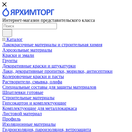
Интернет-магазин представительского класса
Каталог
Лакокрасочные материалы и строительная химия
Аэрозольные материалы
Краски и эмали
Грунты
Декоративные краски и штукатурки
Лаки, декоративные пропитки, морилки, антисептики
Колеровочные краски и пасты
Растворители, смывка, олифа
Специальные составы для защиты материалов
Шпатлевки готовые
Строительные материалы
Гипсокартон и комплектующие
Комплектующие для металлокаркаса
Листовой материал
Профиль
Изоляционные материалы
Гидроизоляция, пароизоляция, ветрозащита