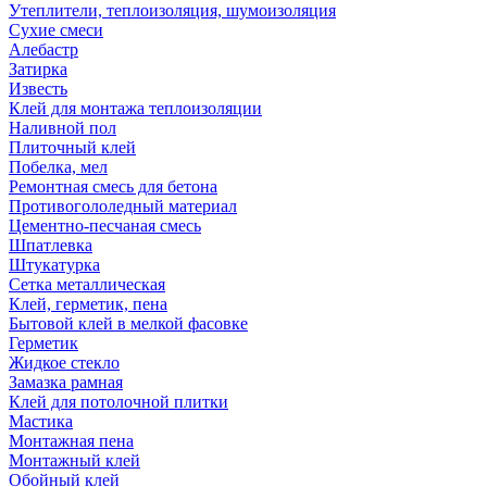
Утеплители, теплоизоляция, шумоизоляция
Сухие смеси
Алебастр
Затирка
Известь
Клей для монтажа теплоизоляции
Наливной пол
Плиточный клей
Побелка, мел
Ремонтная смесь для бетона
Противогололедный материал
Цементно-песчаная смесь
Шпатлевка
Штукатурка
Сетка металлическая
Клей, герметик, пена
Бытовой клей в мелкой фасовке
Герметик
Жидкое стекло
Замазка рамная
Клей для потолочной плитки
Мастика
Монтажная пена
Монтажный клей
Обойный клей