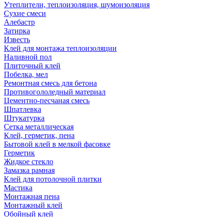
Утеплители, теплоизоляция, шумоизоляция
Сухие смеси
Алебастр
Затирка
Известь
Клей для монтажа теплоизоляции
Наливной пол
Плиточный клей
Побелка, мел
Ремонтная смесь для бетона
Противогололедный материал
Цементно-песчаная смесь
Шпатлевка
Штукатурка
Сетка металлическая
Клей, герметик, пена
Бытовой клей в мелкой фасовке
Герметик
Жидкое стекло
Замазка рамная
Клей для потолочной плитки
Мастика
Монтажная пена
Монтажный клей
Обойный клей