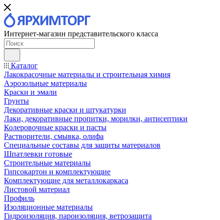
Интернет-магазин представительского класса
Каталог
Лакокрасочные материалы и строительная химия
Аэрозольные материалы
Краски и эмали
Грунты
Декоративные краски и штукатурки
Лаки, декоративные пропитки, морилки, антисептики
Колеровочные краски и пасты
Растворители, смывка, олифа
Специальные составы для защиты материалов
Шпатлевки готовые
Строительные материалы
Гипсокартон и комплектующие
Комплектующие для металлокаркаса
Листовой материал
Профиль
Изоляционные материалы
Гидроизоляция, пароизоляция, ветрозащита