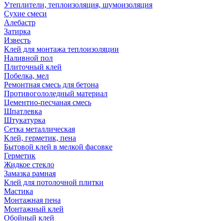
Утеплители, теплоизоляция, шумоизоляция
Сухие смеси
Алебастр
Затирка
Известь
Клей для монтажа теплоизоляции
Наливной пол
Плиточный клей
Побелка, мел
Ремонтная смесь для бетона
Противогололедный материал
Цементно-песчаная смесь
Шпатлевка
Штукатурка
Сетка металлическая
Клей, герметик, пена
Бытовой клей в мелкой фасовке
Герметик
Жидкое стекло
Замазка рамная
Клей для потолочной плитки
Мастика
Монтажная пена
Монтажный клей
Обойный клей