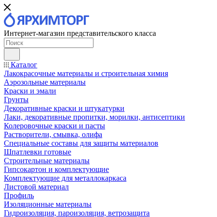
Интернет-магазин представительского класса
Каталог
Лакокрасочные материалы и строительная химия
Аэрозольные материалы
Краски и эмали
Грунты
Декоративные краски и штукатурки
Лаки, декоративные пропитки, морилки, антисептики
Колеровочные краски и пасты
Растворители, смывка, олифа
Специальные составы для защиты материалов
Шпатлевки готовые
Строительные материалы
Гипсокартон и комплектующие
Комплектующие для металлокаркаса
Листовой материал
Профиль
Изоляционные материалы
Гидроизоляция, пароизоляция, ветрозащита