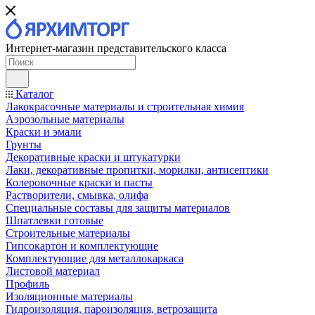
Интернет-магазин представительского класса
Каталог
Лакокрасочные материалы и строительная химия
Аэрозольные материалы
Краски и эмали
Грунты
Декоративные краски и штукатурки
Лаки, декоративные пропитки, морилки, антисептики
Колеровочные краски и пасты
Растворители, смывка, олифа
Специальные составы для защиты материалов
Шпатлевки готовые
Строительные материалы
Гипсокартон и комплектующие
Комплектующие для металлокаркаса
Листовой материал
Профиль
Изоляционные материалы
Гидроизоляция, пароизоляция, ветрозащита