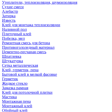
Утеплители, теплоизоляция, шумоизоляция
Сухие смеси
Алебастр
Затирка
Известь
Клей для монтажа теплоизоляции
Наливной пол
Плиточный клей
Побелка, мел
Ремонтная смесь для бетона
Противогололедный материал
Цементно-песчаная смесь
Шпатлевка
Штукатурка
Сетка металлическая
Клей, герметик, пена
Бытовой клей в мелкой фасовке
Герметик
Жидкое стекло
Замазка рамная
Клей для потолочной плитки
Мастика
Монтажная пена
Монтажный клей
Обойный клей