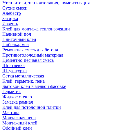
Утеплители, теплоизоляция, шумоизоляция
Сухие смеси
Алебастр
Затирка
Известь
Клей для монтажа теплоизоляции
Наливной пол
Плиточный клей
Побелка, мел
Ремонтная смесь для бетона
Противогололедный материал
Цементно-песчаная смесь
Шпатлевка
Штукатурка
Сетка металлическая
Клей, герметик, пена
Бытовой клей в мелкой фасовке
Герметик
Жидкое стекло
Замазка рамная
Клей для потолочной плитки
Мастика
Монтажная пена
Монтажный клей
Обойный клей