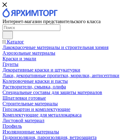
Интернет-магазин представительского класса
Каталог
Лакокрасочные материалы и строительная химия
Аэрозольные материалы
Краски и эмали
Грунты
Декоративные краски и штукатурки
Лаки, декоративные пропитки, морилки, антисептики
Колеровочные краски и пасты
Растворители, смывка, олифа
Специальные составы для защиты материалов
Шпатлевки готовые
Строительные материалы
Гипсокартон и комплектующие
Комплектующие для металлокаркаса
Листовой материал
Профиль
Изоляционные материалы
Гидроизоляция, пароизоляция, ветрозащита