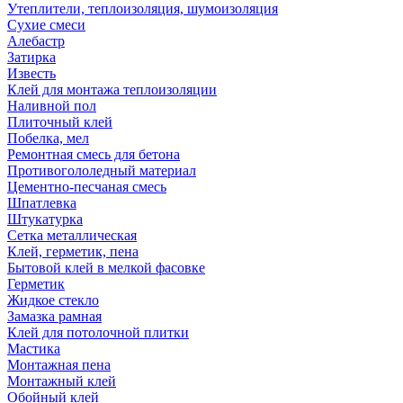
Утеплители, теплоизоляция, шумоизоляция
Сухие смеси
Алебастр
Затирка
Известь
Клей для монтажа теплоизоляции
Наливной пол
Плиточный клей
Побелка, мел
Ремонтная смесь для бетона
Противогололедный материал
Цементно-песчаная смесь
Шпатлевка
Штукатурка
Сетка металлическая
Клей, герметик, пена
Бытовой клей в мелкой фасовке
Герметик
Жидкое стекло
Замазка рамная
Клей для потолочной плитки
Мастика
Монтажная пена
Монтажный клей
Обойный клей