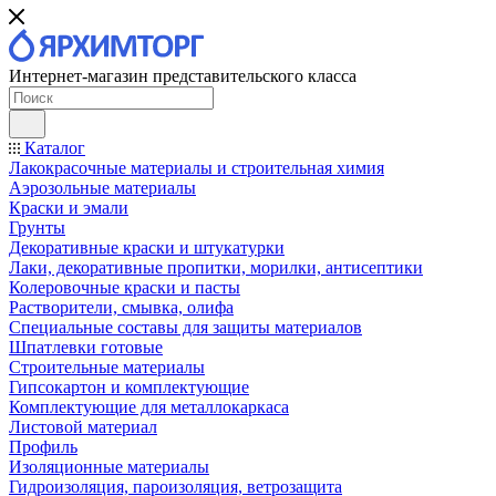
Интернет-магазин представительского класса
Каталог
Лакокрасочные материалы и строительная химия
Аэрозольные материалы
Краски и эмали
Грунты
Декоративные краски и штукатурки
Лаки, декоративные пропитки, морилки, антисептики
Колеровочные краски и пасты
Растворители, смывка, олифа
Специальные составы для защиты материалов
Шпатлевки готовые
Строительные материалы
Гипсокартон и комплектующие
Комплектующие для металлокаркаса
Листовой материал
Профиль
Изоляционные материалы
Гидроизоляция, пароизоляция, ветрозащита