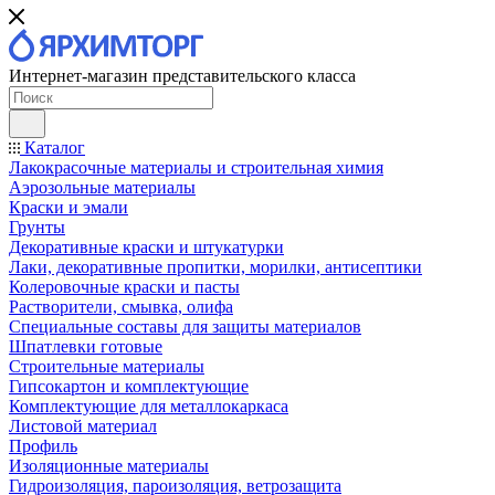
Интернет-магазин представительского класса
Каталог
Лакокрасочные материалы и строительная химия
Аэрозольные материалы
Краски и эмали
Грунты
Декоративные краски и штукатурки
Лаки, декоративные пропитки, морилки, антисептики
Колеровочные краски и пасты
Растворители, смывка, олифа
Специальные составы для защиты материалов
Шпатлевки готовые
Строительные материалы
Гипсокартон и комплектующие
Комплектующие для металлокаркаса
Листовой материал
Профиль
Изоляционные материалы
Гидроизоляция, пароизоляция, ветрозащита