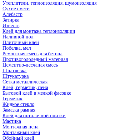
Утеплители, теплоизоляция, шумоизоляция
Сухие смеси
Алебастр
Затирка
Известь
Клей для монтажа теплоизоляции
Наливной пол
Плиточный клей
Побелка, мел
Ремонтная смесь для бетона
Противогололедный материал
Цементно-песчаная смесь
Шпатлевка
Штукатурка
Сетка металлическая
Клей, герметик, пена
Бытовой клей в мелкой фасовке
Герметик
Жидкое стекло
Замазка рамная
Клей для потолочной плитки
Мастика
Монтажная пена
Монтажный клей
Обойный клей