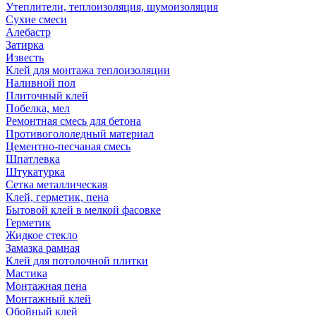
Утеплители, теплоизоляция, шумоизоляция
Сухие смеси
Алебастр
Затирка
Известь
Клей для монтажа теплоизоляции
Наливной пол
Плиточный клей
Побелка, мел
Ремонтная смесь для бетона
Противогололедный материал
Цементно-песчаная смесь
Шпатлевка
Штукатурка
Сетка металлическая
Клей, герметик, пена
Бытовой клей в мелкой фасовке
Герметик
Жидкое стекло
Замазка рамная
Клей для потолочной плитки
Мастика
Монтажная пена
Монтажный клей
Обойный клей