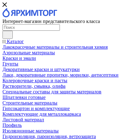
Интернет-магазин представительского класса
Каталог
Лакокрасочные материалы и строительная химия
Аэрозольные материалы
Краски и эмали
Грунты
Декоративные краски и штукатурки
Лаки, декоративные пропитки, морилки, антисептики
Колеровочные краски и пасты
Растворители, смывка, олифа
Специальные составы для защиты материалов
Шпатлевки готовые
Строительные материалы
Гипсокартон и комплектующие
Комплектующие для металлокаркаса
Листовой материал
Профиль
Изоляционные материалы
Гидроизоляция, пароизоляция, ветрозащита