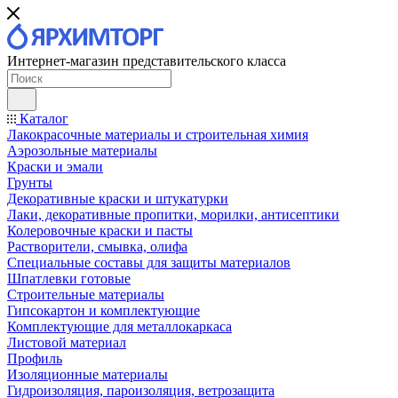
Интернет-магазин представительского класса
Каталог
Лакокрасочные материалы и строительная химия
Аэрозольные материалы
Краски и эмали
Грунты
Декоративные краски и штукатурки
Лаки, декоративные пропитки, морилки, антисептики
Колеровочные краски и пасты
Растворители, смывка, олифа
Специальные составы для защиты материалов
Шпатлевки готовые
Строительные материалы
Гипсокартон и комплектующие
Комплектующие для металлокаркаса
Листовой материал
Профиль
Изоляционные материалы
Гидроизоляция, пароизоляция, ветрозащита