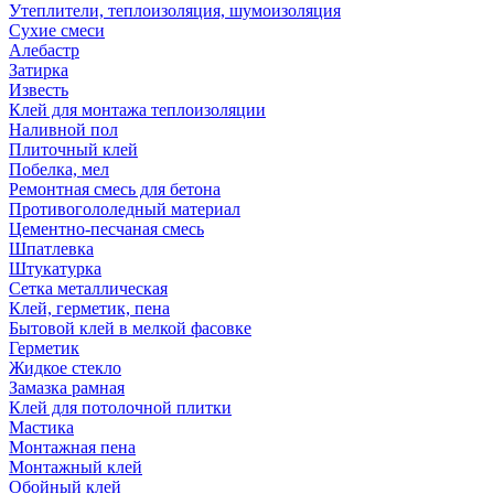
Утеплители, теплоизоляция, шумоизоляция
Сухие смеси
Алебастр
Затирка
Известь
Клей для монтажа теплоизоляции
Наливной пол
Плиточный клей
Побелка, мел
Ремонтная смесь для бетона
Противогололедный материал
Цементно-песчаная смесь
Шпатлевка
Штукатурка
Сетка металлическая
Клей, герметик, пена
Бытовой клей в мелкой фасовке
Герметик
Жидкое стекло
Замазка рамная
Клей для потолочной плитки
Мастика
Монтажная пена
Монтажный клей
Обойный клей