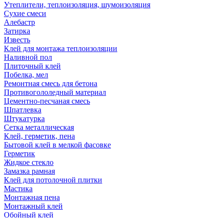
Утеплители, теплоизоляция, шумоизоляция
Сухие смеси
Алебастр
Затирка
Известь
Клей для монтажа теплоизоляции
Наливной пол
Плиточный клей
Побелка, мел
Ремонтная смесь для бетона
Противогололедный материал
Цементно-песчаная смесь
Шпатлевка
Штукатурка
Сетка металлическая
Клей, герметик, пена
Бытовой клей в мелкой фасовке
Герметик
Жидкое стекло
Замазка рамная
Клей для потолочной плитки
Мастика
Монтажная пена
Монтажный клей
Обойный клей