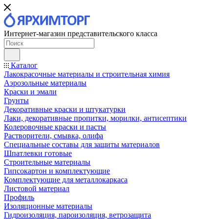
Интернет-магазин представительского класса
Каталог
Лакокрасочные материалы и строительная химия
Аэрозольные материалы
Краски и эмали
Грунты
Декоративные краски и штукатурки
Лаки, декоративные пропитки, морилки, антисептики
Колеровочные краски и пасты
Растворители, смывка, олифа
Специальные составы для защиты материалов
Шпатлевки готовые
Строительные материалы
Гипсокартон и комплектующие
Комплектующие для металлокаркаса
Листовой материал
Профиль
Изоляционные материалы
Гидроизоляция, пароизоляция, ветрозащита