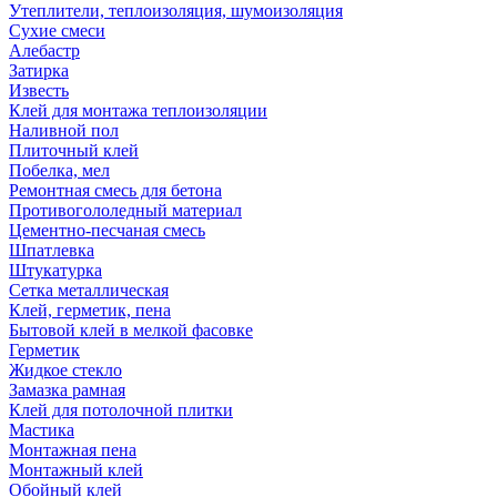
Утеплители, теплоизоляция, шумоизоляция
Сухие смеси
Алебастр
Затирка
Известь
Клей для монтажа теплоизоляции
Наливной пол
Плиточный клей
Побелка, мел
Ремонтная смесь для бетона
Противогололедный материал
Цементно-песчаная смесь
Шпатлевка
Штукатурка
Сетка металлическая
Клей, герметик, пена
Бытовой клей в мелкой фасовке
Герметик
Жидкое стекло
Замазка рамная
Клей для потолочной плитки
Мастика
Монтажная пена
Монтажный клей
Обойный клей