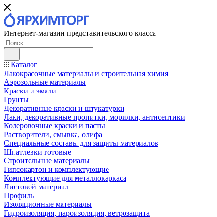
Интернет-магазин представительского класса
Каталог
Лакокрасочные материалы и строительная химия
Аэрозольные материалы
Краски и эмали
Грунты
Декоративные краски и штукатурки
Лаки, декоративные пропитки, морилки, антисептики
Колеровочные краски и пасты
Растворители, смывка, олифа
Специальные составы для защиты материалов
Шпатлевки готовые
Строительные материалы
Гипсокартон и комплектующие
Комплектующие для металлокаркаса
Листовой материал
Профиль
Изоляционные материалы
Гидроизоляция, пароизоляция, ветрозащита