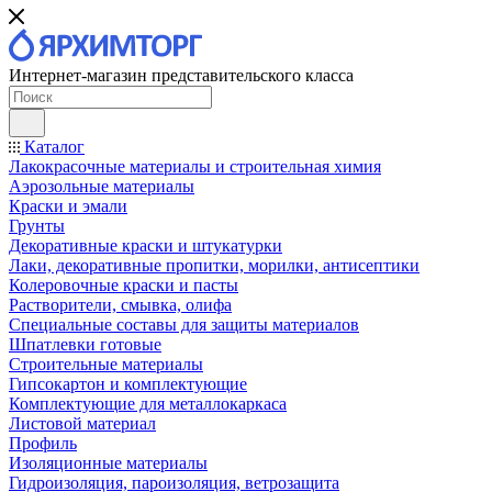
Интернет-магазин представительского класса
Каталог
Лакокрасочные материалы и строительная химия
Аэрозольные материалы
Краски и эмали
Грунты
Декоративные краски и штукатурки
Лаки, декоративные пропитки, морилки, антисептики
Колеровочные краски и пасты
Растворители, смывка, олифа
Специальные составы для защиты материалов
Шпатлевки готовые
Строительные материалы
Гипсокартон и комплектующие
Комплектующие для металлокаркаса
Листовой материал
Профиль
Изоляционные материалы
Гидроизоляция, пароизоляция, ветрозащита