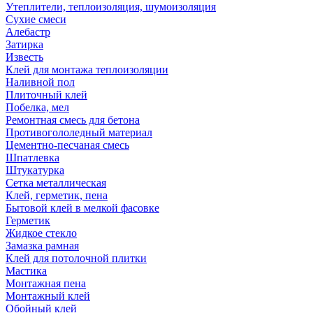
Утеплители, теплоизоляция, шумоизоляция
Сухие смеси
Алебастр
Затирка
Известь
Клей для монтажа теплоизоляции
Наливной пол
Плиточный клей
Побелка, мел
Ремонтная смесь для бетона
Противогололедный материал
Цементно-песчаная смесь
Шпатлевка
Штукатурка
Сетка металлическая
Клей, герметик, пена
Бытовой клей в мелкой фасовке
Герметик
Жидкое стекло
Замазка рамная
Клей для потолочной плитки
Мастика
Монтажная пена
Монтажный клей
Обойный клей